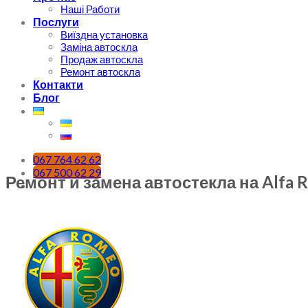
Наші Работи
Послуги
Виїздна установка
Заміна автоскла
Продаж автоскла
Ремонт автоскла
Контакти
Блог
067 764 62 62
067 500 62 29
Ремонт и замена автостекла на Alfa