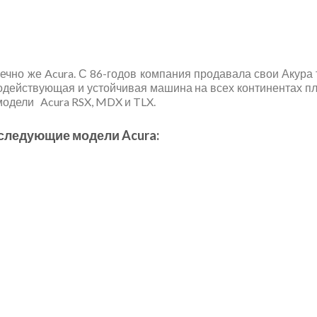
чно же Acura. С 86-годов компания продавала свои Акура 
одействующая и устойчивая машина на всех континентах пла
е модели Acura RSX, MDX и TLX.
 следующие модели Acura: